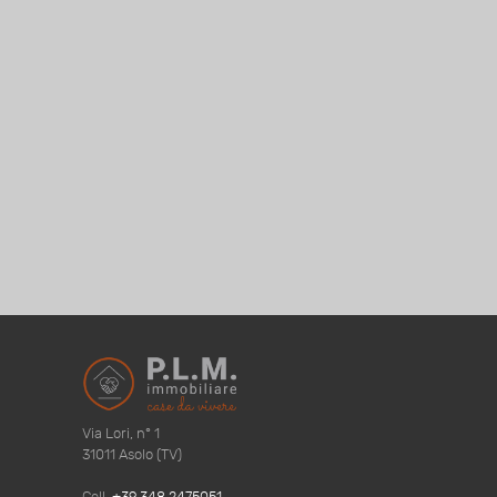
Via Lori, n° 1
31011 Asolo (TV)