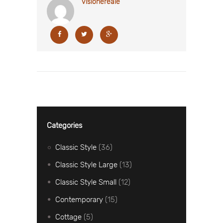
visionereale
Categories
Classic Style
(36)
Classic Style Large
(13)
Classic Style Small
(12)
Contemporary
(15)
Cottage
(5)