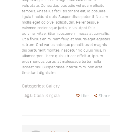
adipiscing elit. Etiam dignissim elementum
vulputate. Donec dapibus odio vel quam efficitur
tempus. Phasellus facilisis ornare elit, id posuere
ligula tincidunt quis. Suspendisse potenti. Nullam
mollis eget odio vel sollicitudin. Pellentesque
euismod scelerisque justo, in volutpat felis
pulvinar vitae. Etiam posuere in massa at convallis.
Ut a finibus enim. Nam feugiat mauris eget egestas
rutrum. Orci varius natoque penatibus et magnis
dis parturient montes, nascetur ridiculus mus. In
ullamcorper, libero quis ultrices efficitur, ipsum
eros rhoncus purus, at malesuada tortor nulla
laoreet nisi. Suspendisse interdum mi non erat
tincidunt dignissim.
Categories:
Gallery
Tags:
Casa Singola
Like
Share