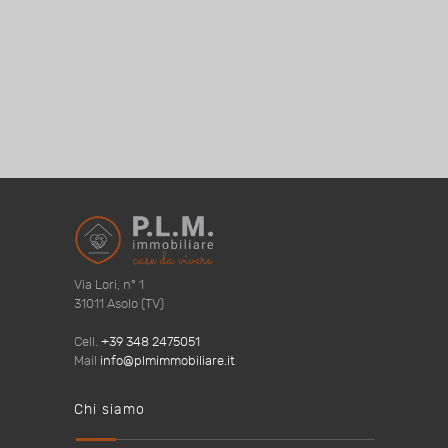
Via Lori, n° 1
31011 Asolo (TV)
Cell.
+39 348 2475051
Mail
info@plmimmobiliare.it
Chi siamo