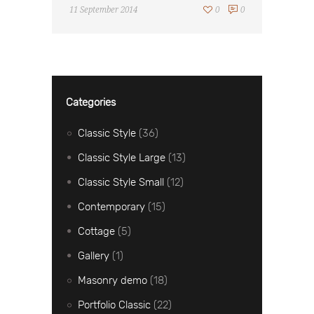
11 September 2014
0
0
Categories
Classic Style
(36)
Classic Style Large
(13)
Classic Style Small
(12)
Contemporary
(15)
Cottage
(5)
Gallery
(1)
Masonry demo
(18)
Portfolio Classic
(22)