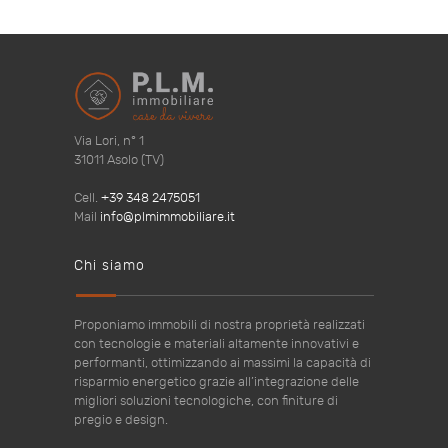
Via Lori, n° 1
31011 Asolo (TV)
Cell.
+39 348 2475051
Mail
info@plmimmobiliare.it
Chi siamo
Proponiamo immobili di nostra proprietà realizzati
con tecnologie e materiali altamente innovativi e
performanti, ottimizzando ai massimi la capacità di
risparmio energetico grazie all’integrazione delle
migliori soluzioni tecnologiche, con finiture di
pregio e design.